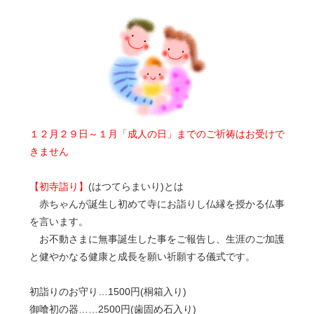
１２月２９日～１月「成人の日」までのご祈祷はお受けで
きません
【初寺詣り】
(はつてらまいり)とは
赤ちゃんが誕生し初めて寺にお詣りし仏縁を授かる仏事
を言います。
お不動さまに無事誕生した事をご報告し、生涯のご加護
と健やかなる健康と成長を願い祈願する儀式です。
初詣りのお守り…1500円(桐箱入り)
御喰初の器……2500円(歯固め石入り)