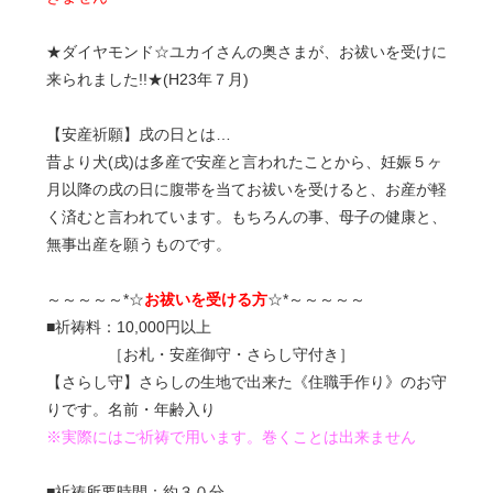
★ダイヤモンド☆ユカイさんの奥さまが、お祓いを受けに
来られました!!★(H23年７月)
【安産祈願】戌の日とは…
昔より犬(戌)は多産で安産と言われたことから、妊娠５ヶ
月以降の戌の日に腹帯を当てお祓いを受けると、お産が軽
く済むと言われています。もちろんの事、母子の健康と、
無事出産を願うものです。
～～～～～*☆
お祓いを受ける方
☆*～～～～～
■祈祷料：10,000円以上
［お札・安産御守・さらし守付き］
【さらし守】さらしの生地で出来た《住職手作り》のお守
りです。名前・年齢入り
※実際にはご祈祷で用います。巻くことは出来ません
■祈祷所要時間：約３０分