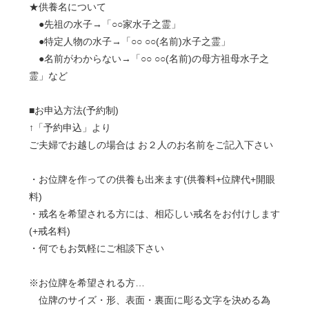
★供養名について
●先祖の水子→「○○家水子之霊」
●特定人物の水子→「○○ ○○(名前)水子之霊」
●名前がわからない→「○○ ○○(名前)の母方祖母水子之
霊」など
■お申込方法(予約制)
↑「予約申込」より
ご夫婦でお越しの場合は お２人のお名前をご記入下さい
・お位牌を作っての供養も出来ます(供養料+位牌代+開眼
料)
・戒名を希望される方には、相応しい戒名をお付けします
(+戒名料)
・何でもお気軽にご相談下さい
※お位牌を希望される方…
位牌のサイズ・形、表面・裏面に彫る文字を決める為