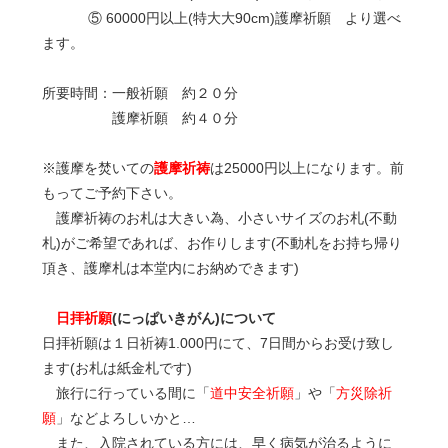
⑤ 60000円以上(特大大90cm)護摩祈願 より選べ
ます。
所要時間：一般祈願 約２０分
護摩祈願 約４０分
※護摩を焚いての
護摩祈祷
は25000円以上になります。前
もってご予約下さい。
護摩祈祷のお札は大きい為、小さいサイズのお札(不動
札)がご希望であれば、お作りします(不動札をお持ち帰り
頂き、護摩札は本堂内にお納めできます)
日拝祈願
(にっぱいきがん)について
日拝祈願は１日祈祷1.000円にて、7日間からお受け致し
ます(お札は紙金札です)
旅行に行っている間に「
道中安全祈願
」や「
方災除祈
願
」などよろしいかと…
また、入院されている方には、早く病気が治るように