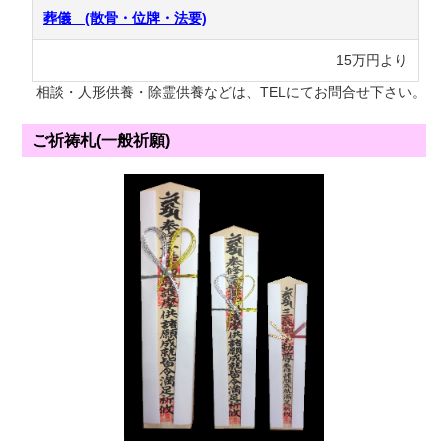
葬儀 (散骨・位牌・法要)
15万円より
相談・人形供養・除霊供養などは、TELにてお問合せ下さい。
ご祈祷札(一般祈願)