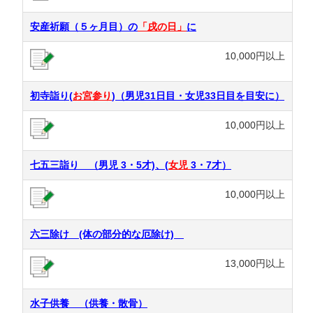
安産祈願（５ヶ月目）の
「戌の日」
に
10,000円以上
初寺詣り(
お宮参り
)（男児31日目・女児33日目を目安に）
10,000円以上
七五三詣り （男児 3・5才)、(
女児
3・7才）
10,000円以上
六三除け (体の部分的な厄除け)
13,000円以上
水子供養 （供養・散骨）