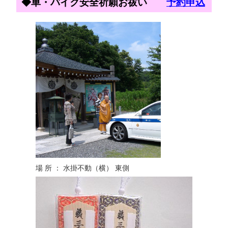
◆車・バイク安全祈願お祓い
予約申込
場 所 ： 水掛不動（横） 東側