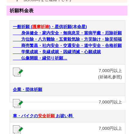
祈願料金表
一般祈願 (
護摩祈祷
)・星供祈願(本命星)
身体健全・家内安全・無病息災・當病平癒・厄除祈願
方位除・八方難除・五黄殺気除・方災除け・除災招福
商売繁昌・社内安全・交通安全・道中安全・合格祈願
学業成就・良縁成就・因縁消滅・心願成就
仏像開眼・縁切り祈願…
7,000円以上
(祈祷札参照)
企業・団体祈願
7,000円以上
車・バイクの
安全祈願
お祓い料
7,000円以上