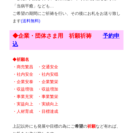
「当病平癒」なども…
ご希望の期間にご祈祷を行い、その後にお札をお送り致し
ます
(送料無料)
◆企業・団体さま用 祈願祈祷
予約申
込
◆
祈願名
・商売繁昌 ・交通安全
・社内安全 ・社内安穏
・企業安泰 ・企業繁栄
・収益増強 ・収益増加
・事業充実 ・事業繁栄
・実益向上 ・実績向上
・人材育成 ・目標達成
上記以外にも発展や目標の為にご
希望
の
祈願
など有れば、