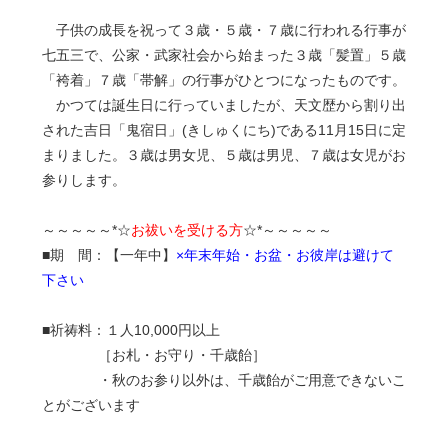
子供の成長を祝って３歳・５歳・７歳に行われる行事が
七五三で、公家・武家社会から始まった３歳「髪置」５歳
「袴着」７歳「帯解」の行事がひとつになったものです。
かつては誕生日に行っていましたが、天文歴から割り出
された吉日「鬼宿日」(きしゅくにち)である11月15日に定
まりました。３歳は男女児、５歳は男児、７歳は女児がお
参りします。
～～～～～*☆
お祓いを受ける方
☆*～～～～～
■期 間：【一年中】
×年末年始・お盆・お彼岸は避けて
下さい
■祈祷料：１人10,000円以上
［お札・お守り・千歳飴］
・秋のお参り以外は、千歳飴がご用意できないこ
とがございます