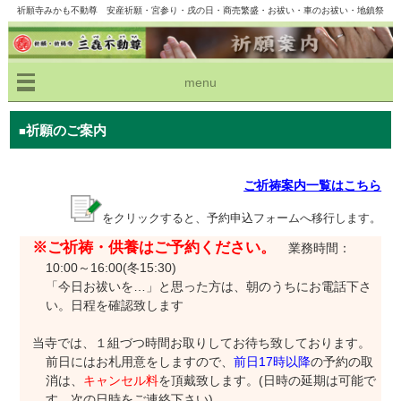
祈願寺みかも不動尊 安産祈願・宮参り・戌の日・商売繁盛・お祓い・車のお祓い・地鎮祭
menu
祈願のご案内
ご祈祷案内一覧はこちら
をクリックすると、予約申込フォームへ移行します。
※ご祈祷・供養はご予約ください。
業務時間：
10:00～16:00(冬15:30)
「今日お祓いを…」と思った方は、朝のうちにお電話下さ
い。日程を確認致します
当寺では、１組づつ時間お取りしてお待ち致しております。
前日にはお札用意をしますので、
前日17時以降
の予約の取
消は、
キャンセル料
を頂戴致します。(日時の延期は可能で
す 次の日時をご連絡下さい)