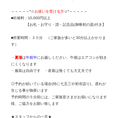
～～～～～*☆
お祓いを受ける方
☆*～～～～～
■祈祷料：10,000円以上
【お札・お守り・證・記念品(御喰初の器)付き】
■所要時間：３０分 （ご家族が多いと30分以上かかりま
す）
・
夏場
は
午前中
にお越しください、午後はエアコンが効き
にくくなります
・服装は自由です ・産着は無くても大丈夫です
◎予約が続いている場合(特に七五三や初寺詣り)、遅れが
生じる事が御座います
予約時間の５分前には、ご家族皆さまがお揃いになります
様、ご協力をお願い致します
★スタッフからの一言★