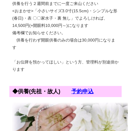
供養を行う２週間前までに一度ご来山ください
<おまかせ>「小さいサイズ3.0寸(15.5cm)・シンプルな形
(春日)・表 〇〇家水子・裏 無し」でよろしければ、
14,500円(+開眼料10,000円～)になります
備考欄でお知らせください。
供養を行わず開眼供養のみの場合は30,000円になりま
す
「お位牌を預かってほしい」という方、管理料が別途掛か
ります
◆供養(先祖・故人)
予約申込