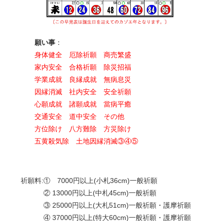
願い事
：
身体健全 厄除祈願 商売繁盛
家内安全 合格祈願 除災招福
学業成就 良縁成就 無病息災
因縁消滅 社内安全 安全祈願
心願成就 諸願成就 當病平癒
交通安全 道中安全 その他
方位除け 八方難除 方災除け
五黄殺気除 土地因縁消滅③④⑤
祈願料:① 7000円以上(小札36cm)一般祈願
② 13000円以上(中札45cm)一般祈願
③ 25000円以上(大札51cm)一般祈願・護摩祈願
④ 37000円以上(特大60cm)一般祈願・護摩祈願