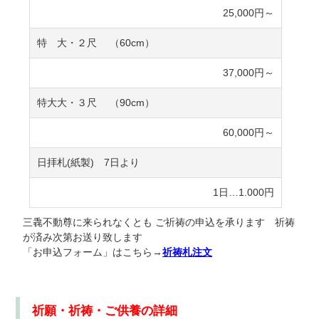
25,000円～
特 大・２尺 （60cm）
37,000円～
特大大・３尺 （90cm）
60,000円～
日拝札(紙製) 7日より
1日…1.000円
三毳不動尊に来られなくとも ご祈祷の申込を承ります 祈祷
が済み次第お送り致します
「お申込フォーム」はこちら→
祈祷札注文
祈願・祈祷・ご供養の詳細