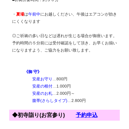
・
夏場
は
午前中
にお越しください、午後はエアコンが効き
にくくなります
◎ご祈祷の多い日などは遅れが生じる場合が御座います。
予約時間の５分前には受付確認をして頂き、お早くお揃い
になりますよう、ご協力をお願い致します。
《御 守》
安産お守り
…800円
安産の根付
…1.000円
安産のお札
…2.000円～
腹帯(さらしタイプ)
…2.800円
◆初寺詣り(お宮参り)
予約申込